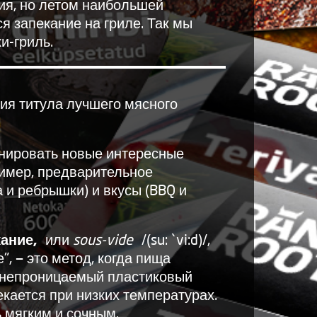
ия, но летом наибольшей
я запекание на гриле. Так мы
и-гриль.
ия титула лучшего мясного
нировать новые интересные
ример, предварительное
а и ребрышки) и вкусы (BBQ и
ание,
или
sous-vide
/(su: `vi:d)/,
", — это метод, когда пища
онепроницаемый пластиковый
екается при низких температурах.
 мягким и сочным.