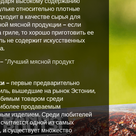
годаря высокому содержанию
рульке относительно плотные
ходит в качестве сырья для
ной мясной продукции — если
 гриле, то хорошо приготовить ее
иль не содержит искусственных
а.
— "Лучший мясной продукт
ки
— первые предварительно
иль, вышедшие на рынок Эстонии,
юбимым товаром среди
наиболее продаваемым
ным изделием. Среди любителей
считается одной из самых
и, и существует множество