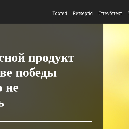
Tooted
Retseptid
Ettevõttest
ной продукт
две победы
о не
ь