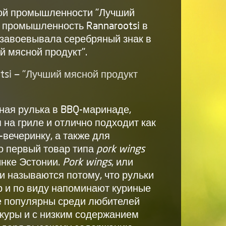
ой промышленности "Лучший
 промышленность Rannarootsi в
 завоевывала серебряный знак в
й мясной продукт".
tsi — "Лучший мясной продукт
иная рулька в BBQ-маринаде,
 на гриле и отлично подходит как
-вечеринку, а также для
о первый товар типа
pork wings
ынке Эстонии.
Pork wings
, или
 называются потому, что рульки
 и по виду напоминают куриные
е популярны среди любителей
шкуры и с низким содержанием