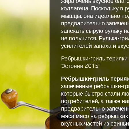
жира очень вкусное бла
коллагена. Поскольку в 
мышцы, она идеально под
предварительно запечен
запекать сырую рульку на
не получится. Рулька-гр
усилителей запаха и вкус
Ребрышки-гриль терияки 
Эстонии 2015"
Ребрышки-гриль
терия
запеченные ребрышки-гр
которые быстро стали л
потребителей, а также 
предварительно запечен
мяса мясо на ребрышках 
вкусных частей из свинь