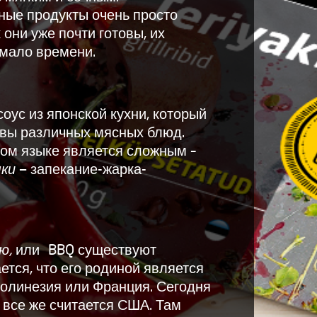
ные продукты очень просто
 они уже почти готовы, их
 мало времени.
соус из японской кухни, который
авы различных мясных блюд.
ом языке является сложным –
яки
— запекание-жарка-
ю,
или
BBQ существуют
ется, что его родиной является
Полинезия или Франция. Сегодня
ю
все же считается США. Там