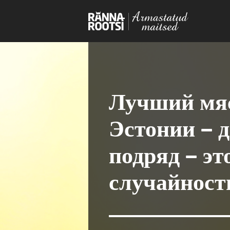
Лучший мяс
Эстонии — 
подряд — эт
случайност