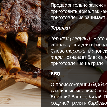
Предварительно запечен
приготовить дома, так как
приготовление занимает
Терияки
Терияки (Teriyaki)
— это 
используется для припр
Слово
терияки
в японск
тери
означает блеск и
приготовление на гриле.
BBQ
О происхождении
барбек
различные мнения. Счита
Ближний Восток, Китай, 
родиной гриля и
барбек