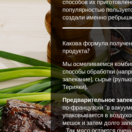
способов их приготовлен
популярностью пользуетс
создали именно ребрышк
Какова формула получен
продукта?
Мы осмеливаемся комби
способы обработки (нап
запекание), сырье (рульк
Терияки).
Предварительное запек
по-французски "в вакууме
упаковывается в воздух
мешок и затем долго зап
Так мясо остается очень