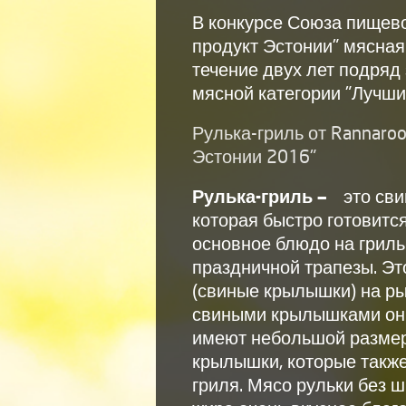
В конкурсе Союза пищев
продукт Эстонии" мясная
течение двух лет подряд
мясной категории "Лучши
Рулька-гриль от Rannaroo
Эстонии 2016"
Рулька-гриль —
это св
которая быстро готовится
основное блюдо на гриль
праздничной трапезы. Эт
(свиные крылышки) на р
свиными крылышками они
имеют небольшой размер
крылышки, которые такж
гриля. Мясо рульки без 