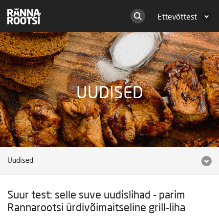
Ettevõttest
UUDISED
Uudised
Suur test: selle suve uudislihad - parim
Rannarootsi ürdivõimaitseline grill-liha