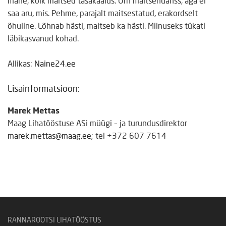
mahe, kõik maitsed tasakaalus. Õrn maitsenüanss, aga ei
saa aru, mis. Pehme, parajalt maitsestatud, erakordselt
õhuline. Lõhnab hästi, maitseb ka hästi. Miinuseks tükati
läbikasvanud kohad.
Allikas:
Naine24.ee
Lisainformatsioon:
Marek Mettas
Maag Lihatööstuse ASi müügi – ja turundusdirektor
marek.mettas@maag.ee
; tel +372 607 7614
RANNAROOTSI LIHATÖÖSTUS