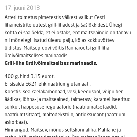
17. juuni 2013
Arteri toimetus pimetestis väikest valikut Eesti
lihameistrite uutest grill-lihadest ja šašlõkkidest. Ühegi
kohta ei saa öelda, et ei ostaks, ent maitseaineid on tänavu
nii mõnelegi lisatud ülearu palju, kõlas kokkuvõttev
üldistus. Maitseproovi võitis Rannarootsi grill-liha
ürdivõimaitselises marinaadis.
Grill-liha ürdivõimaitselises marinaadis.
400 g, hind 3,15 eurot.
Ei sisalda E621 ehk naatriumglutamaati.
Koostis: sea kaelakarbonaad, vesi, keedusool, võipulber,
äädikas, lõhna- ja maitseained, taimerasv, karamelliseeritud
suhkur, happesuse regulaatorid (naatriumatsetaadid,
naatriumtsitraat), maltodekstriin, antioksüdant (naatrium­
askorbaat).
Hinnangud: Maitsev, mõnus seltskonnaliha. Mahlane ja