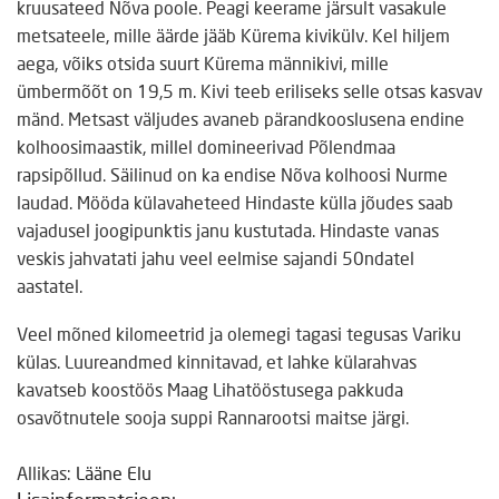
kruusateed Nõva poole. Peagi keerame järsult vasakule
metsateele, mille äärde jääb Kürema kivikülv. Kel hiljem
aega, võiks otsida suurt Kürema männikivi, mille
ümbermõõt on 19,5 m. Kivi teeb eriliseks selle otsas kasvav
mänd. Metsast väljudes avaneb pärandkooslusena endine
kolhoosimaastik, millel domineerivad Põlendmaa
rapsipõllud. Säilinud on ka endise Nõva kolhoosi Nurme
laudad. Mööda külavaheteed Hindaste külla jõudes saab
vajadusel joogipunktis janu kustutada. Hindaste vanas
veskis jahvatati jahu veel eelmise sajandi 50ndatel
aastatel.
Veel mõned kilomeetrid ja olemegi tagasi tegusas Variku
külas. Luureandmed kinnitavad, et lahke külarahvas
kavatseb koostöös Maag Lihatööstusega pakkuda
osavõtnutele sooja suppi Rannarootsi maitse järgi.
Allikas:
Lääne Elu