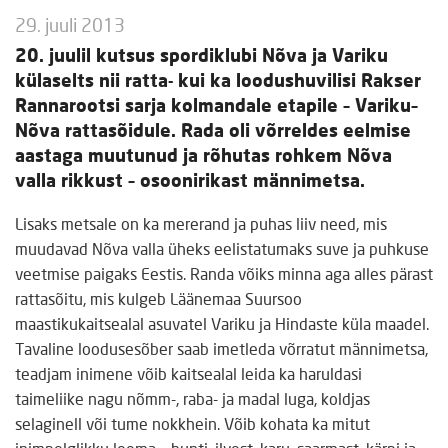
29. juuli 2013
20. juulil kutsus spordiklubi Nõva ja Variku
külaselts nii ratta- kui ka loodushuvilisi Rakser
Rannarootsi sarja kolmandale etapile – Variku–
Nõva rattasõidule. Rada oli võrreldes eelmise
aastaga muutunud ja rõhutas rohkem Nõva
valla rikkust – osoonirikast männimetsa.
Lisaks metsale on ka mererand ja puhas liiv need, mis
muudavad Nõva valla üheks eelistatumaks suve ja puhkuse
veetmise paigaks Eestis. Randa võiks minna aga alles pärast
rattasõitu, mis kulgeb Läänemaa Suursoo
maastikukaitsealal asuvatel Variku ja Hindaste küla maadel.
Tavaline loodusesõber saab imetleda võrratut männimetsa,
teadjam inimene võib kaitsealal leida ka haruldasi
taimeliike nagu nõmm-, raba- ja madal luga, koldjas
selaginell või tume nokkhein. Võib kohata ka mitut