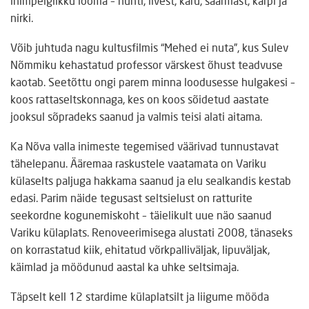
inimpelglikku looma – hunti, ilvest, karu, saarmast, kärpi ja
nirki.
Võib juhtuda nagu kultusfilmis “Mehed ei nuta”, kus Sulev
Nõmmiku kehastatud professor värskest õhust teadvuse
kaotab. Seetõttu ongi parem minna loodusesse hulgakesi –
koos rattaseltskonnaga, kes on koos sõidetud aastate
jooksul sõpradeks saanud ja valmis teisi alati aitama.
Ka Nõva valla inimeste tegemised väärivad tunnustavat
tähelepanu. Ääremaa raskustele vaatamata on Variku
külaselts paljuga hakkama saanud ja elu sealkandis kestab
edasi. Parim näide tegusast seltsielust on ratturite
seekordne kogunemiskoht – täielikult uue näo saanud
Variku külaplats. Renoveerimisega alustati 2008, tänaseks
on korrastatud kiik, ehitatud võrkpalliväljak, lipuväljak,
käimlad ja möödunud aastal ka uhke seltsimaja.
Täpselt kell 12 stardime külaplatsilt ja liigume mööda