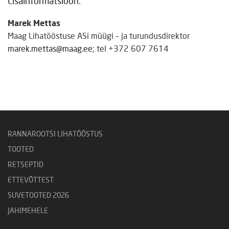
Lisainformatsioon:
Marek Mettas
Maag Lihatööstuse ASi müügi – ja turundusdirektor
marek.mettas@maag.ee
; tel +372 607 7614
RANNAROOTSI LIHATÖÖSTUS
TOOTED
RETSEPTID
ETTEVÕTTEST
SUVETOOTED 2026
JAHIMEHELE