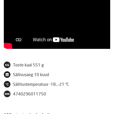
Toote kaal
551 g
Säilivusaeg
10 kuud
Säilitustemperatuur
-18...-21 °C
4740296011750