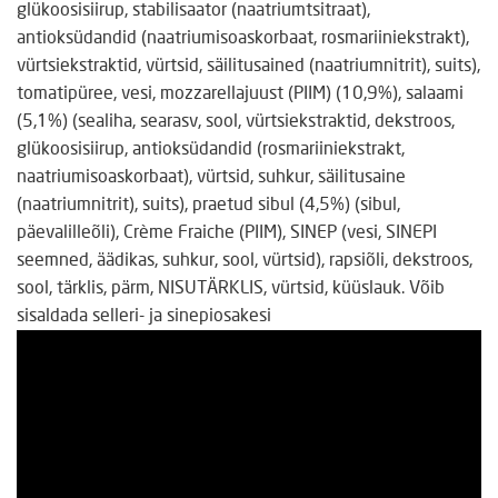
glükoosisiirup, stabilisaator (naatriumtsitraat),
antioksüdandid (naatriumisoaskorbaat, rosmariiniekstrakt),
vürtsiekstraktid, vürtsid, säilitusained (naatriumnitrit), suits),
tomatipüree, vesi, mozzarellajuust (PIIM) (10,9%), salaami
(5,1%) (sealiha, searasv, sool, vürtsiekstraktid, dekstroos,
glükoosisiirup, antioksüdandid (rosmariiniekstrakt,
naatriumisoaskorbaat), vürtsid, suhkur, säilitusaine
(naatriumnitrit), suits), praetud sibul (4,5%) (sibul,
päevalilleõli), Crème Fraiche (PIIM), SINEP (vesi, SINEPI
seemned, äädikas, suhkur, sool, vürtsid), rapsiõli, dekstroos,
sool, tärklis, pärm, NISUTÄRKLIS, vürtsid, küüslauk. Võib
sisaldada selleri- ja sinepiosakesi