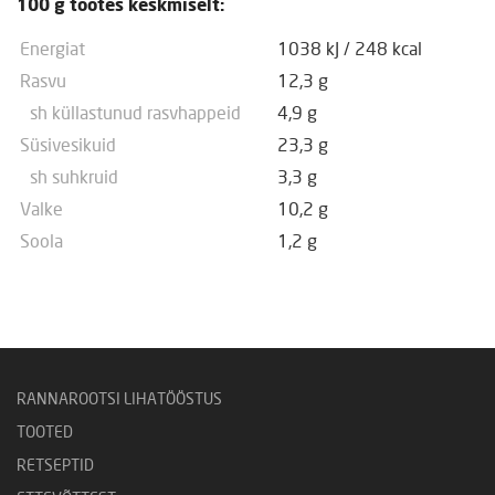
100 g tootes keskmiselt:
Energiat
1038 kJ
/
248 kcal
Rasvu
12,3 g
sh küllastunud rasvhappeid
4,9 g
Süsivesikuid
23,3 g
sh suhkruid
3,3 g
Valke
10,2 g
Soola
1,2 g
RANNAROOTSI LIHATÖÖSTUS
TOOTED
RETSEPTID