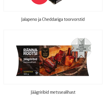
Jalapeno ja Cheddariga toorvorstid
Jäägriribid metssealihast