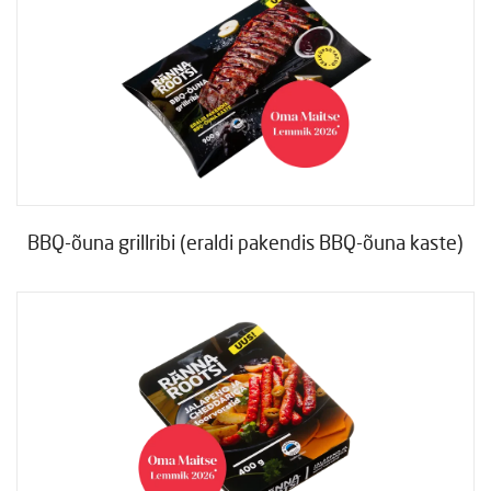
BBQ-õuna grillribi (eraldi pakendis BBQ-õuna kaste)