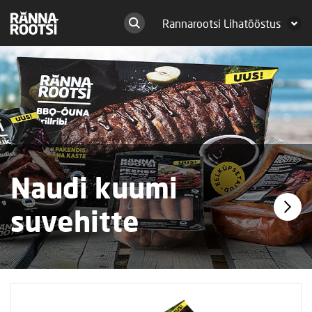
Rannarootsi Lihatööstus
Naudi kuumi
suvehitte