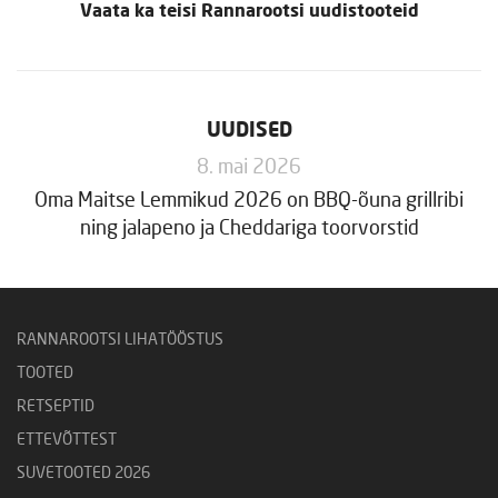
Vaata ka teisi Rannarootsi uudistooteid
UUDISED
8. mai 2026
Oma Maitse Lemmikud 2026 on BBQ-õuna grillribi
ning jalapeno ja Cheddariga toorvorstid
RANNAROOTSI LIHATÖÖSTUS
TOOTED
RETSEPTID
ETTEVÕTTEST
SUVETOOTED 2026