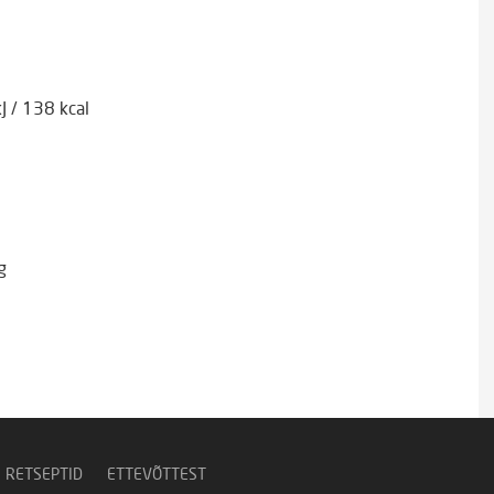
J
/
138 kcal
g
RETSEPTID
ETTEVÕTTEST