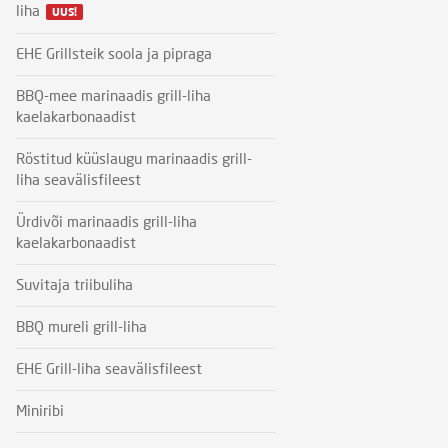
liha
UUS!
EHE Grillsteik soola ja pipraga
BBQ-mee marinaadis grill-liha
kaelakarbonaadist
Röstitud küüslaugu marinaadis grill-
liha seavälisfileest
Ürdivõi marinaadis grill-liha
kaelakarbonaadist
Suvitaja triibuliha
BBQ mureli grill-liha
EHE Grill-liha seavälisfileest
Miniribi