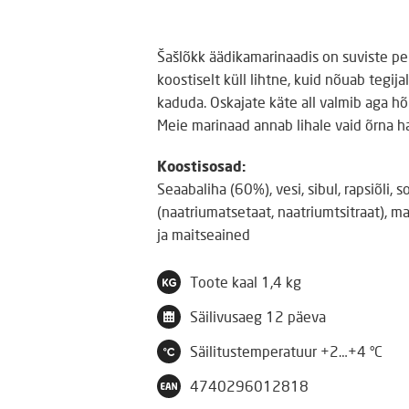
Šašlõkk äädikamarinaadis on suviste 
koostiselt küll lihtne, kuid nõuab tegija
kaduda. Oskajate käte all valmib aga hõ
Meie marinaad annab lihale vaid õrna hap
Koostisosad:
Seaabaliha (60%), vesi, sibul, rapsiõli, 
(naatriumatsetaat, naatriumtsitraat), m
ja maitseained
Toote kaal
1,4 kg
Säilivusaeg
12 päeva
Säilitustemperatuur
+2…+4 °C
4740296012818