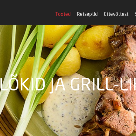
Tooted
Retseptid
Ettevõttest
LÕKID JA GRILL-L