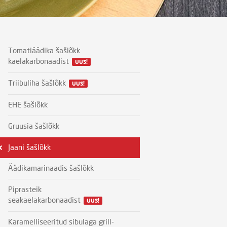
Tomatiäädika šašlõkk
kaelakarbonaadist
UUS!
Triibuliha šašlõkk
UUS!
EHE šašlõkk
Gruusia šašlõkk
Jaani šašlõkk
Äädikamarinaadis šašlõkk
Piprasteik
seakaelakarbonaadist
UUS!
Karamelliseeritud sibulaga grill-