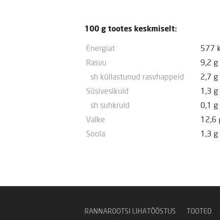
100 g tootes keskmiselt:
Energiat
577 k
Rasvu
9,2 g
sh küllastunud rasvhappeid
2,7 g
Süsivesikuid
1,3 g
sh suhkruid
0,1 g
Valke
12,6 
Soola
1,3 g
RANNAROOTSI LIHATÖÖSTUS
TOOTED