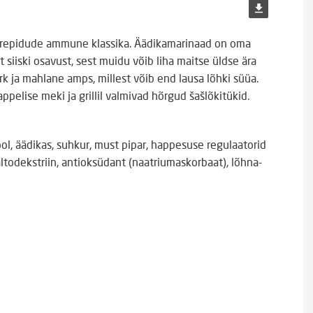
perepidude ammune klassika. Äädikamarinaad on oma
lt siiski osavust, sest muidu võib liha maitse üldse ära
rk ja mahlane amps, millest võib end lausa lõhki süüa.
pelise meki ja grillil valmivad hõrgud šašlõkitükid.
sool, äädikas, suhkur, must pipar, happesuse regulaatorid
altodekstriin, antioksüdant (naatriumaskorbaat), lõhna-