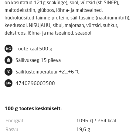
on kasutatud 121g seakülge), sool, vürtsid (sh SINEP),
maltodekstriin, glükoos, lõhna- ja maitseained,
hüdrolüüsitud taimne proteiin, säilitusaine (naatriumnitrit)),
keedusool, NISUJAHU, sibul, majoraan, vürtsid, suhkur,
dekstroos, lõhna- ja maitseained, seasool
Toote kaal
500 g
Säilivusaeg
15 päeva
Säilitustemperatuur
+2…+6 °C
4740296003588
100 g tootes keskmiselt:
Energiat
1096 kJ
/
264 kcal
Rasvu
19,6 g