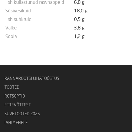
sh küllastunud rasvhappeid
6,8 g
Süsivesikuid
18,0 g
sh suhkruid
0,5 g
Valke
3,8 g
Soola
1,2 g
RANNAROOTSI LIHATÖÖSTUS
TOOTED
RETSEPTID
ETTEVÕTTEST
SUVETOOTED 2026
JAHIMEHELE