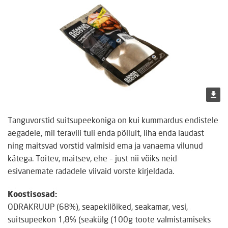
Tanguvorstid suitsupeekoniga on kui kummardus endistele
aegadele, mil teravili tuli enda põllult, liha enda laudast
ning maitsvad vorstid valmisid ema ja vanaema vilunud
kätega. Toitev, maitsev, ehe – just nii võiks neid
esivanemate radadele viivaid vorste kirjeldada.
Koostisosad:
ODRAKRUUP (68%), seapekilõiked, seakamar, vesi,
suitsupeekon 1,8% (seakülg (100g toote valmistamiseks