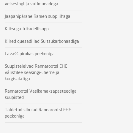
veisesingi ja vutimunadega
Jaapanipärane Ramen supp lihaga
Kiiksuga frikadellisupp
Kiired quesadillad Suitsukarbonaadiga
Lavaššipirukas peekoniga
Suupisteleivad Rannarootsi EHE
välisfilee seasingi-, herne ja
kurgisalatiga
Rannarootsi Vasikamaksapasteediga
suupisted
Täidetud sibulad Rannarootsi EHE
peekoniga