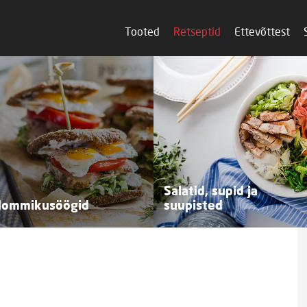
Tooted
Retseptid
Ettevõttest
Salatid, supid ja
ommikusöögid
suupisted