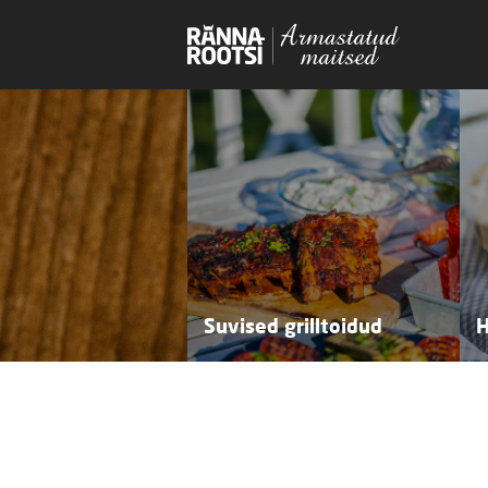
Suvised grilltoidud
H