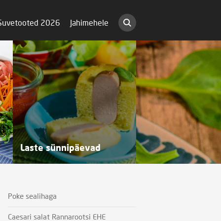
Suvetooted 2026
Jahimehele
Laste sünnipäevad
Poke sealihaga
Caesari salat Rannarootsi EHE